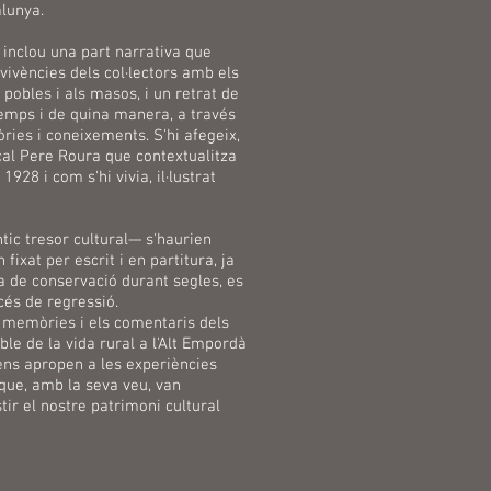
alunya.
inclou una part narrativa que
s vivències dels col·lectors amb els
s pobles i als masos, i un retrat de
 temps i de quina manera, a través
ries i coneixements. S'hi afegeix,
ocal Pere Roura que contextualitza
928 i com s'hi vivia, il·lustrat
ic tresor cultural— s'haurien
ixat per escrit i en partitura, ja
ia de conservació durant segles, es
cés de regressió.
s memòries i els comentaris dels
le de la vida rural a l'Alt Empordà
 ens apropen a les experiències
que, amb la seva veu, van
tir el nostre patrimoni cultural