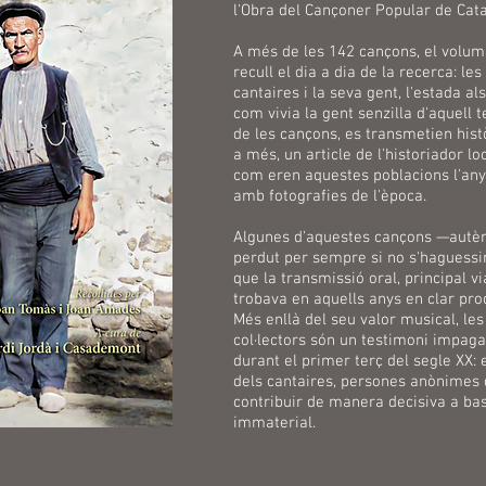
l'Obra del Cançoner Popular de Cat
A més de les 142 cançons, el volum 
recull el dia a dia de la recerca: le
cantaires i la seva gent, l'estada al
com vivia la gent senzilla d'aquell
de les cançons, es transmetien histò
a més, un article de l'historiador l
com eren aquestes poblacions l'any 1
amb fotografies de l'època.
Algunes d'aquestes cançons —autènt
perdut per sempre si no s'haguessin f
que la transmissió oral, principal v
trobava en aquells anys en clar pro
Més enllà del seu valor musical, le
col·lectors són un testimoni impagab
durant el primer terç del segle XX:
dels cantaires, persones anònimes 
contribuir de manera decisiva a bas
immaterial.